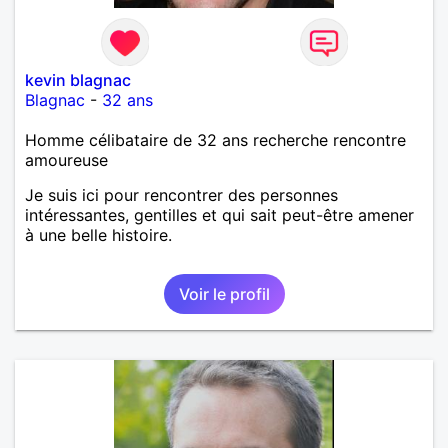
kevin blagnac
Blagnac
-
32 ans
Homme célibataire de 32 ans recherche rencontre
amoureuse
Je suis ici pour rencontrer des personnes
intéressantes, gentilles et qui sait peut-être amener
à une belle histoire.
Voir le profil