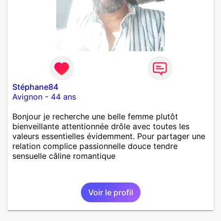
Stéphane84
Avignon
-
44 ans
Bonjour je recherche une belle femme plutôt
bienveillante attentionnée drôle avec toutes les
valeurs essentielles évidemment. Pour partager une
relation complice passionnelle douce tendre
sensuelle câline romantique
Voir le profil