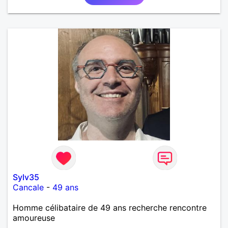
Sylv35
Cancale
-
49 ans
Homme célibataire de 49 ans recherche rencontre
amoureuse