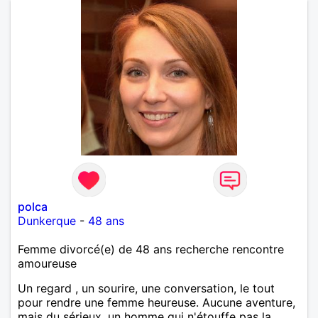
polca
Dunkerque
-
48 ans
Femme divorcé(e) de 48 ans recherche rencontre
amoureuse
Un regard , un sourire, une conversation, le tout
pour rendre une femme heureuse. Aucune aventure,
mais du sérieux, un homme qui n'étouffe pas la