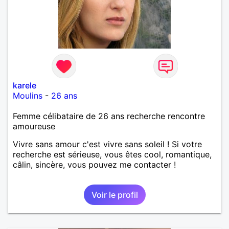
karele
Moulins
-
26 ans
Femme célibataire de 26 ans recherche rencontre
amoureuse
Vivre sans amour c'est vivre sans soleil ! Si votre
recherche est sérieuse, vous êtes cool, romantique,
câlin, sincère, vous pouvez me contacter !
Voir le profil