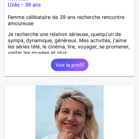
Uzès
-
39 ans
Femme célibataire de 39 ans recherche rencontre
amoureuse
Je recherche une relation sérieuse, quelqu'un de
sympa, dynamique, généreux. Mes activités, j'aime
les séries télé, le cinéma, lire, voyager, se promener,
visiter les musées et plus.
Voir le profil