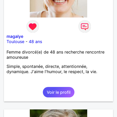
magalye
Toulouse
-
48 ans
Femme divorcé(e) de 48 ans recherche rencontre
amoureuse
Simple, spontanée, directe, attentionnée,
dynamique. J'aime l'humour, le respect, la vie.
Voir le profil