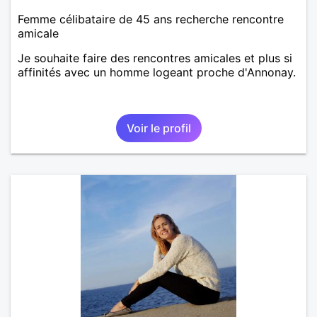
Femme célibataire de 45 ans recherche rencontre
amicale
Je souhaite faire des rencontres amicales et plus si
affinités avec un homme logeant proche d'Annonay.
Voir le profil