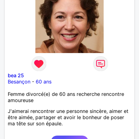
bea 25
Besançon
-
60 ans
Femme divorcé(e) de 60 ans recherche rencontre
amoureuse
J'aimerai rencontrer une personne sincère, aimer et
être aimée, partager et avoir le bonheur de poser
ma tête sur son épaule.