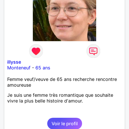
illysse
Monteneuf
-
65 ans
Femme veuf/veuve de 65 ans recherche rencontre
amoureuse
Je suis une femme très romantique que souhaite
vivre la plus belle histoire d'amour.
Voir le profil