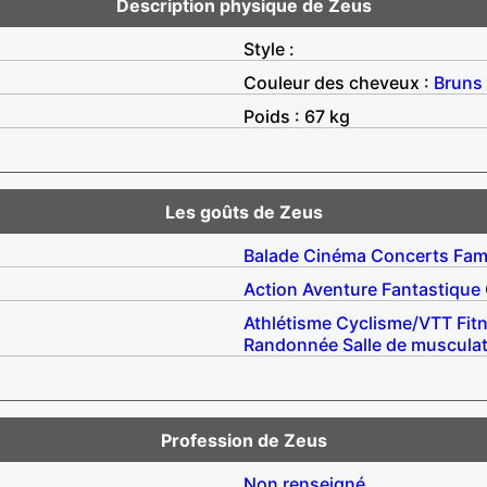
Description physique de Zeus
Style :
Couleur des cheveux :
Bruns
Poids : 67 kg
Les goûts de Zeus
Balade
Cinéma
Concerts
Fami
Action
Aventure
Fantastique
Athlétisme
Cyclisme/VTT
Fit
Randonnée
Salle de muscula
Profession de Zeus
Non renseigné