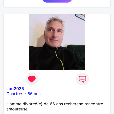
Lou2026
Chartres
-
66 ans
Homme divorcé(e) de 66 ans recherche rencontre
amoureuse