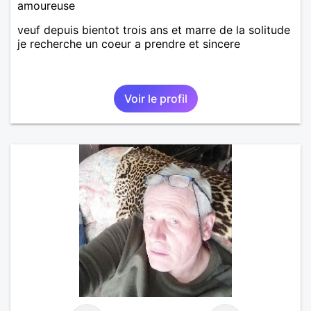
amoureuse
veuf depuis bientot trois ans et marre de la solitude
je recherche un coeur a prendre et sincere
Voir le profil