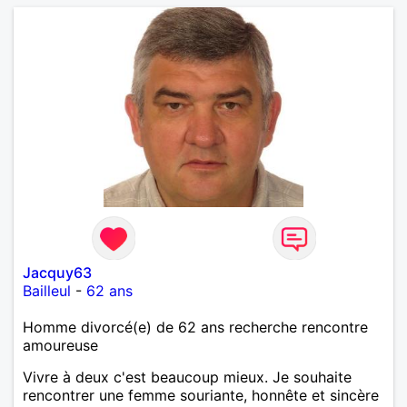
Jacquy63
Bailleul
-
62 ans
Homme divorcé(e) de 62 ans recherche rencontre
amoureuse
Vivre à deux c'est beaucoup mieux. Je souhaite
rencontrer une femme souriante, honnête et sincère