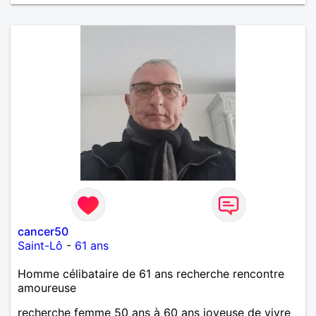
cancer50
Saint-Lô
-
61 ans
Homme célibataire de 61 ans recherche rencontre
amoureuse
recherche femme 50 ans à 60 ans joyeuse de vivre