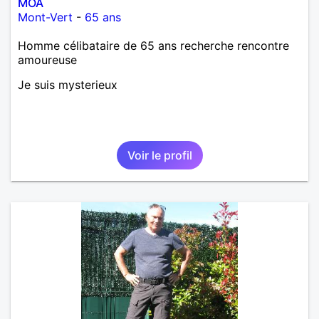
MOA
Mont-Vert
-
65 ans
Homme célibataire de 65 ans recherche rencontre
amoureuse
Je suis mysterieux
Voir le profil