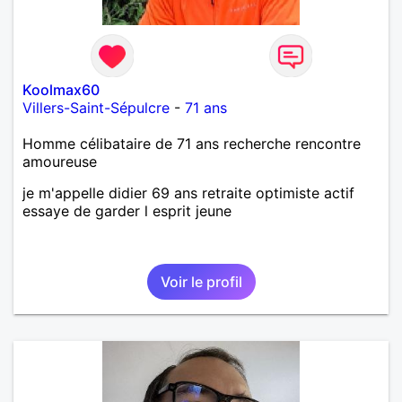
Koolmax60
Villers-Saint-Sépulcre
-
71 ans
Homme célibataire de 71 ans recherche rencontre
amoureuse
je m'appelle didier 69 ans retraite optimiste actif
essaye de garder l esprit jeune
Voir le profil