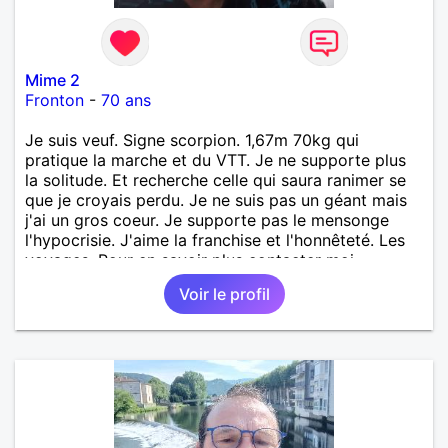
Mime 2
Fronton
-
70 ans
Je suis veuf. Signe scorpion. 1,67m 70kg qui
pratique la marche et du VTT. Je ne supporte plus
la solitude. Et recherche celle qui saura ranimer se
que je croyais perdu. Je ne suis pas un géant mais
j'ai un gros coeur. Je supporte pas le mensonge
l'hypocrisie. J'aime la franchise et l'honnêteté. Les
voyages. Pour en savoir plus contacter moi.
Voir le profil