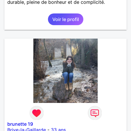
durable, pleine de bonheur et de complicité.
Voir le profil
brunette 19
Brive-la-Gaillarde
-
33 ans