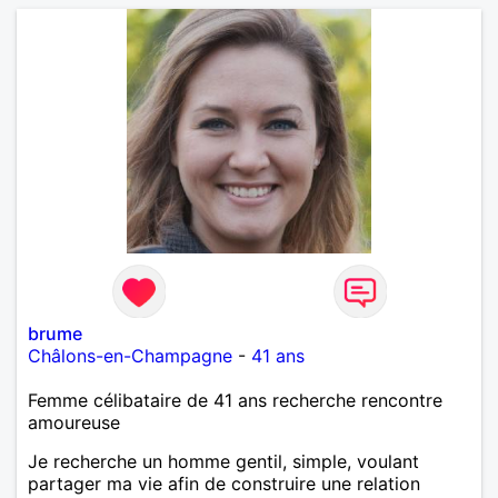
brume
Châlons-en-Champagne
-
41 ans
Femme célibataire de 41 ans recherche rencontre
amoureuse
Je recherche un homme gentil, simple, voulant
partager ma vie afin de construire une relation