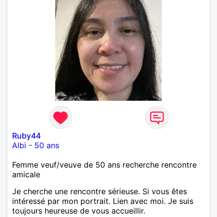
Ruby44
Albi
-
50 ans
Femme veuf/veuve de 50 ans recherche rencontre
amicale
Je cherche une rencontre sérieuse. Si vous êtes
intéressé par mon portrait. Lien avec moi. Je suis
toujours heureuse de vous accueillir.