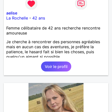
aelise
La Rochelle
-
42 ans
Femme célibataire de 42 ans recherche rencontre
amoureuse
Je cherche à rencontrer des personnes agréables
mais en aucun cas des aventures, je préfère la
patience, le hasard fait si bien les choses, puis
quelqu'un aimant si possible.
Voir le profil