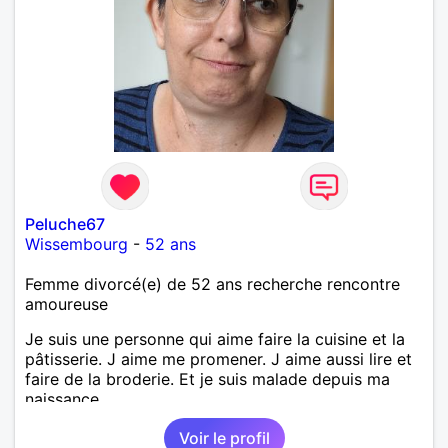
Peluche67
Wissembourg
-
52 ans
Femme divorcé(e) de 52 ans recherche rencontre
amoureuse
Je suis une personne qui aime faire la cuisine et la
pâtisserie. J aime me promener. J aime aussi lire et
faire de la broderie. Et je suis malade depuis ma
naissance.
Voir le profil