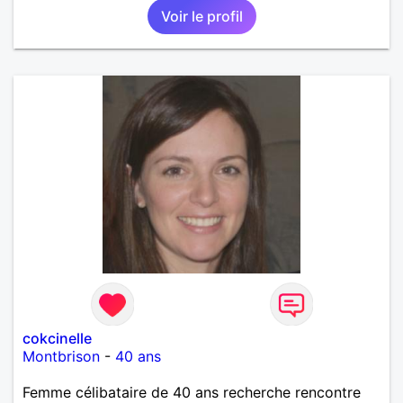
Voir le profil
cokcinelle
Montbrison
-
40 ans
Femme célibataire de 40 ans recherche rencontre