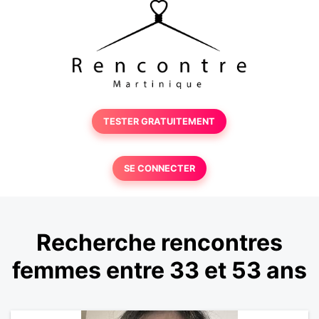
TESTER GRATUITEMENT
SE CONNECTER
Recherche rencontres
femmes entre 33 et 53 ans