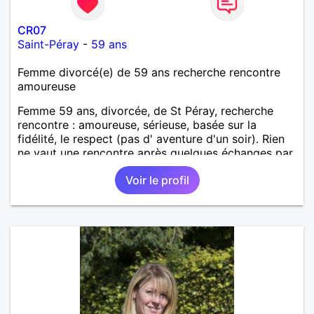
CR07
Saint-Péray
-
59 ans
Femme divorcé(e) de 59 ans recherche rencontre
amoureuse
Femme 59 ans, divorcée, de St Péray, recherche
rencontre : amoureuse, sérieuse, basée sur la
fidélité, le respect (pas d' aventure d'un soir). Rien
ne vaut une rencontre après quelques échanges par
messages pour savoir si il y a un feeling entre les
Voir le profil
deux et le désir de se revoir. Au plaisir de se
découvrir...