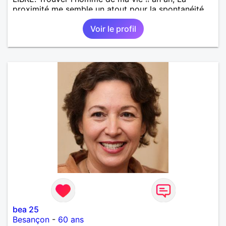
proximité me semble un atout pour la spontanéité
de la relation !! A bon entendeur !
Voir le profil
bea 25
Besançon
-
60 ans