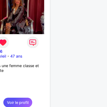
06
leil
-
47 ans
s une femme classe et
te
Voir le profil