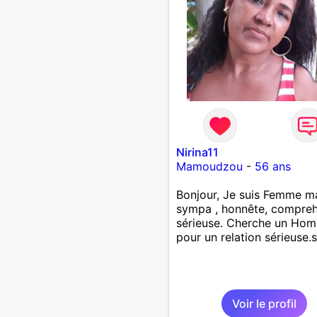
Nirina11
Mamoudzou
-
56 ans
Bonjour, Je suis Femme ma
sympa , honnête, comprehe
sérieuse. Cherche un Ho
pour un relation sérieuse.
Voir le profil