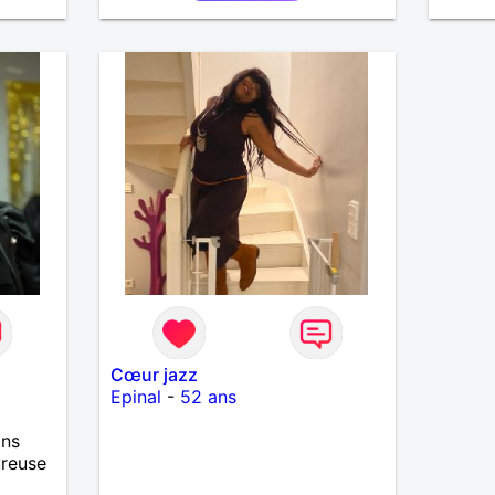
parfois juste rire sans raison.
J’apprécie aussi la musique, les
films et séries, et lire quand un
livre me captive. Plus largement,
j’aime les voyages, les
restaurants entre amis, les
animaux, la nature, la famille… et
tout ce qui permet de profiter
pleinement de la vie. Je reste
une personne entière, directe,
avec du caractère, mais aussi de
la bienveillance. Je trouve ça
précieux. Savoir dire les choses,
reconnaître ses erreurs, rester
soi-même… ce sont de vraies
qualités. Ce mélange de
douceur et de taquinerie me
Cœur jazz
parle beaucoup. Plutôt timide au
Epinal
-
52 ans
début en toute chose, mais une
fois en confiance, je me dévoile
ans
plus facilement, avec une pointe
ureuse
de taquinerie aussi. Je crois