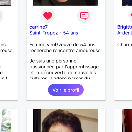
carrine7
Brigit
Saint-Tropez
-
54 ans
Arden
ans
Femme veuf/veuve de 54 ans
Charm
ureuse
recherche rencontre amoureuse
e
Je suis une personne
r
passionnée par l'apprentissage
se
et la découverte de nouvelles
in !
cultures. J'adore passer du
temps à lire et à explorer des
Voir le profil
idées différentes. Une chose
que les autres doivent savoir sur
moi, c'est que j'apprécie
énormément les échanges
authentiques et les
conversations profondes. De
plus, je suis toujours prêt à aider
et à soutenir ceux qui en ont