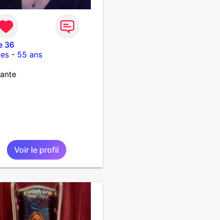
te 36
tes
-
55 ans
ante
Voir le profil