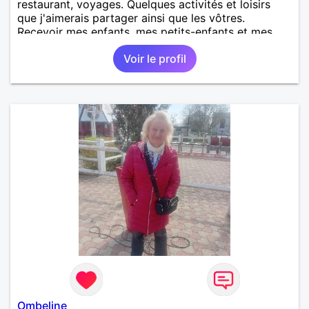
restaurant, voyages. Quelques activités et loisirs
que j'aimerais partager ainsi que les vôtres.
Recevoir mes enfants, mes petits-enfants et mes
amis. Bénévolat auprès des enfants à l’école, pour le
Voir le profil
cinéma indépendant... Se rencontrer, être à l’écoute,
échanger avec une personne de confiance, pour une
vie de partage, de tendresse. Les voyages et où
randonnées en France ou à l'étranger à deux en
dehors des sentiers battus me raviraient. Je
m'engage à répondre à votre message. Au plaisir de
vous lire.
Ombeline