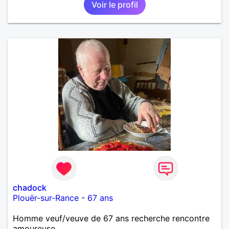
Voir le profil
importante à mes yeux mais peut se décliner en des
sentiments plus puissants. « Le temps fera son
œuvre » disait Arthur Schopenhauer, philosophe
allemand que j’adore. J’aime discuter sans pour
autant être trop locace. Je suis bourré de qualités
avec très peu de défauts. Je suis altruiste,
bienveillant, empathique, attentionné, honnête,
respectueux, doux de caractère et compréhensif : je
laisse « glisser » beaucoup de choses. Mais ne vous
m’éprenez pas Mesdames, si une personne que
j’aime me trahit une fois, il n’y aura pas de seconde
chance et je l’effacerai à « vitam eternam ».
Néanmoins, je suis un tout petit peu maniaque ainsi
qu’impatient. J’essaye de faire des efforts. Rien de
bien dramatique ! Du moins je le pense……Je suis un
homme facile à vivre. À vous si vous le souhaitez,
d’apprendre à me connaître davantage. J’en serai
ravi….A très bientôt je l’espère.
chadock
Plouër-sur-Rance
-
67 ans
Homme veuf/veuve de 67 ans recherche rencontre
amoureuse