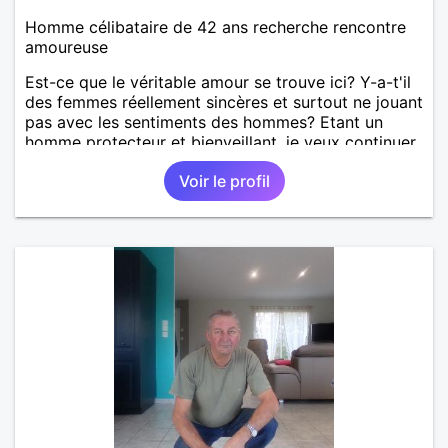
Homme célibataire de 42 ans recherche rencontre
amoureuse
Est-ce que le véritable amour se trouve ici? Y-a-t'il
des femmes réellement sincères et surtout ne jouant
pas avec les sentiments des hommes? Etant un
homme protecteur et bienveillant, je veux continuer
d'y croire et pouvoir enfin former la petite famille
Voir le profil
que je désir temps. Faux profil, profiteuse et autres
joyeuseté passer votre chemin, vous ne
m'intéressez pas du tout!